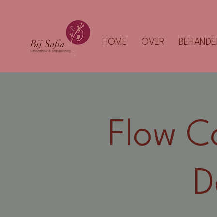
HOME
OVER
BEHANDE
Flow C
D